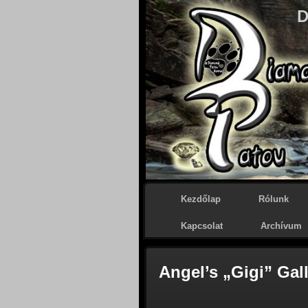
D
Kezdőlap
Rólunk
Kapcsolat
Archívum
Angel’s „Gigi” Gal