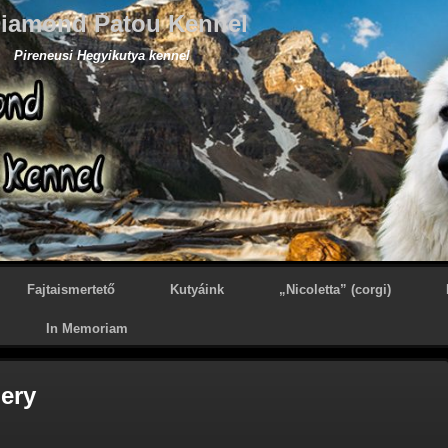
iamond Patou Kennel
Pireneusi Hegyikutya kennel
Fajtaismertető
Kutyáink
„Nicoletta” (corgi)
In Memoriam
lery