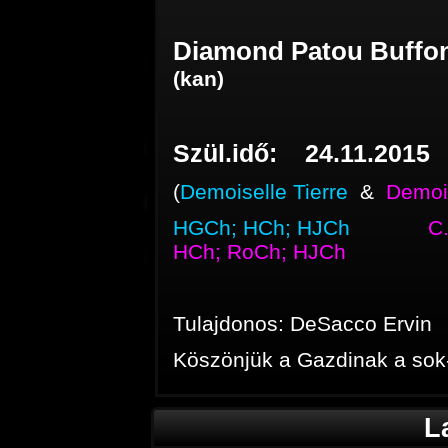
Diamond Patou Buffo
(kan)
Szül.idő: 24.11.2015
(
Demoiselle Tierre
&
Demoi
HGCh; HCh; HJCh
C
HCh; RoCh; HJCh
Tulajdonos: DeSacco Ervin
Köszönjük a Gazdinak a sok-
L