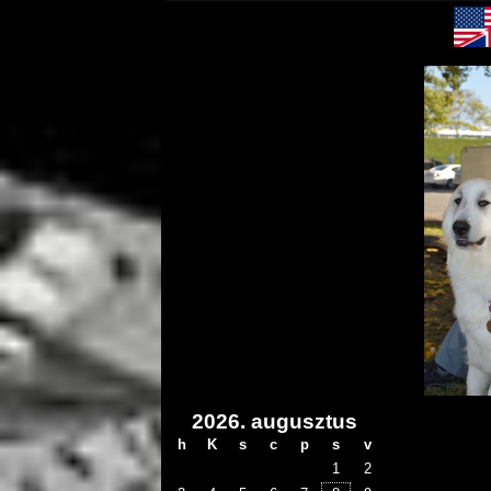
2026. augusztus
h
K
s
c
p
s
v
1
2