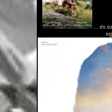
... és e
eg