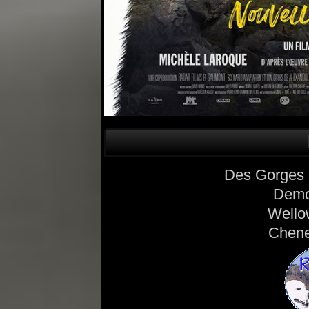
Des Gorges 
Demo
Wello
Chene