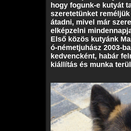
hogy fogunk-e kutyát ta
szeretetünket reméljük
átadni, mivel már szer
elképzelni mindennapja
Első közös kutyánk Mac
ó-németjuhász 2003-ba
kedvencként, habár fel
kiállítás és munka terü