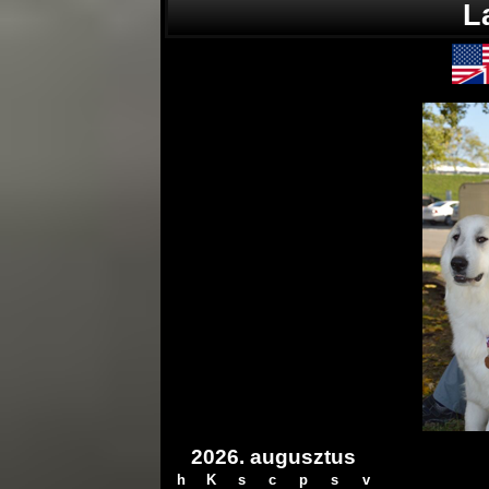
L
2026. augusztus
h
K
s
c
p
s
v