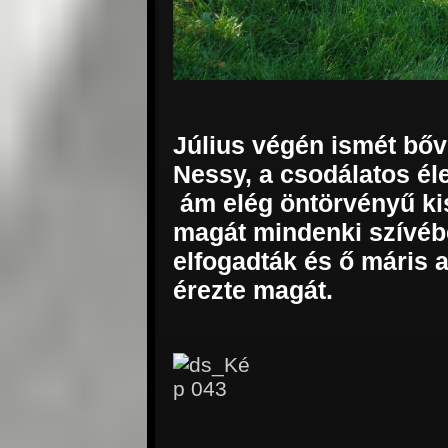
Július végén ismét bővü
Nessy, a csodálatos él
ám elég öntörvényű kis
magát mindenki szívéb
elfogadták és ő máris 
érezte magát.