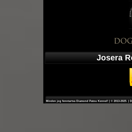
Josera R
Minden jog fenntartva Diamond Patou Kennel! | © 2013-2025. | 