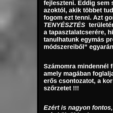
fejleszteni. Eddig sem 
azoktól, akik többet t
fogom ezt tenni. Azt g
TENYÉSZTÉS
területé
a tapasztalatcserére, h
tanulhatunk egymás pro
módszereiből” egyarán
Számomra mindennél f
amely magában foglalja
erős csontozatot, a kor
szőrzetet !!!
Ezért is
nagyon fontos