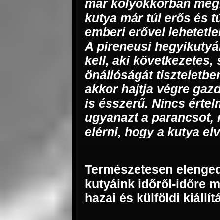
már kölyökkorban megk
kutya már túl erős és t
emberi erővel lehetetle
A pireneusi hegyikuty
kell, aki következetes, 
önállóságát tiszteletbe
akkor hajtja végre gazd
is ésszerű. Nincs értel
ugyanazt a parancsot, m
elérni, hogy a kutya el
Természetesen elenged
kutyáink időről-időre
hazai és külföldi kiállí