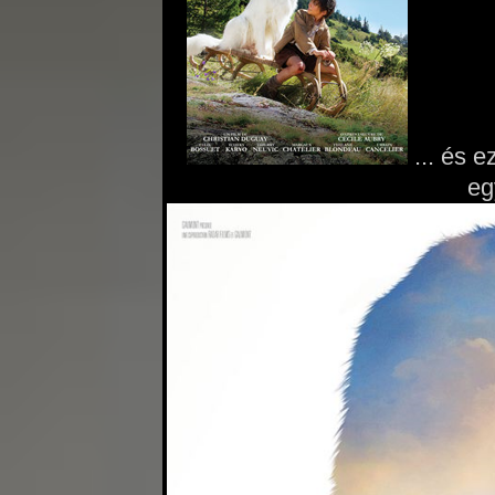
... és e
eg