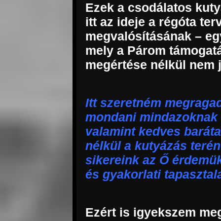
Ezek a csodálatos kuty
itt az ideje a régóta te
megvalósításának – e
mely a Párom támogat
megértése nélkül nem j
Itt szeretném megragad
mondani mindazoknak –
valamint kedves baráta
nélkül a kutyázás terén
sikereink az Ő érdemük
és gyakorlati tapasztal
Ezért is igyekszem meg