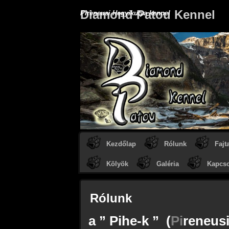
Diamond Patou Kennel
Pireneusi Hegyikutya kennel
Kezdőlap
Rólunk
Fajt
Kölyök
Galéria
Kapcso
Rólunk
a ” Pihe-k ” (
Pi
reneus