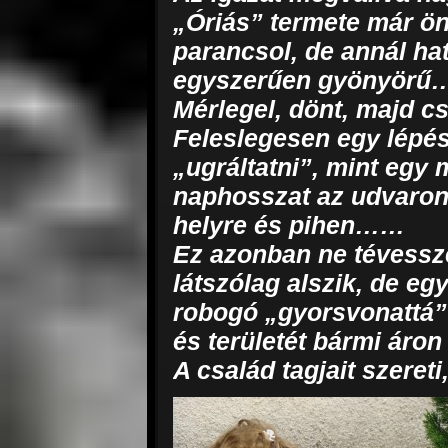
„Óriás” termete már ön
parancsol, de annál ha
egyszerűen gyönyör
Mérlegel, dönt, majd cs
Feleslegesen egy lépés
„ugráltatni”, mint egy
naphosszat az udvaron
helyre és pihen……
Ez azonban ne tévessz
látszólag alszik, de eg
robogó „gyorsvonattá” 
és területét bármi áro
A család tagjait szeret