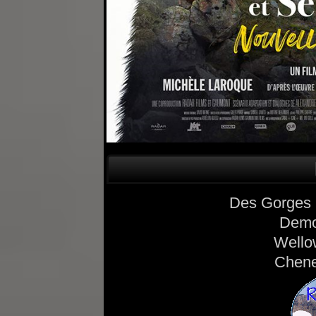
Des Gorges 
Demo
Wello
Chene