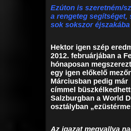
Ezúton is szeretném/s
a rengeteg segítséget,
sok sokszor éjszakába 
Hektor igen szép eredm
2012. februárjában a F
hónaposan megszerezte
egy igen előkelő mező
Márciusban pedig már
címmel büszkélkedhett
Salzburgban a World D
osztályban „ezüstérm
Az igazat megvallva na