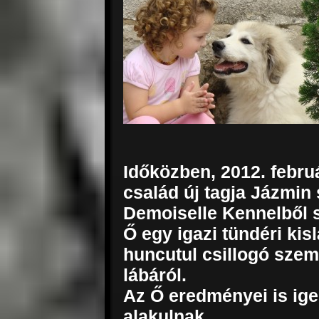
Időközben, 2012. febru
család új tagja Jázmin
Demoiselle Kennelből 
Ő egy igazi tündéri kis
huncutul csillogó szeme
lábáról.
Az Ő eredményei is ig
alakulnak……..