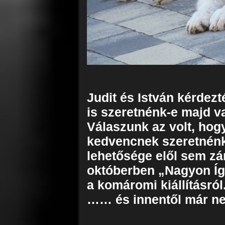
Judit és István kérdezté
is szeretnénk-e majd v
Válaszunk az volt, hog
kedvencnek szeretnénk H
lehetősége elől sem zá
októberben „Nagyon Íg
a komáromi kiállításról
…… és innentől már ne