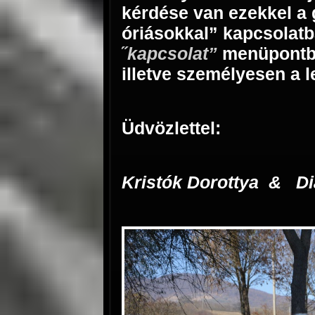
kérdése van ezekkel a 
óriásokkal” kapcsolatb
˝
kapcsolat
”
menüpontba
illetve személyesen a l
Üdvözlettel:
Kristók Dorottya & D