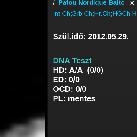
/
Patou Nordique Balto
Int.Ch;Srb.Ch;Hr.Ch;HGCh;
Szül.idő: 2012.05.29.
DNA Teszt
HD: A/A (0/0)
ED: 0/0
OCD: 0/0
PL: mentes