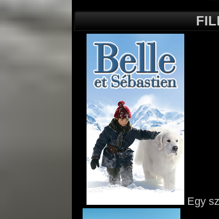
FI
Egy szé