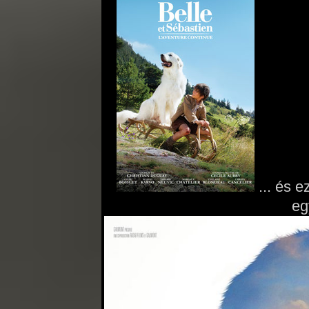
... és e
eg