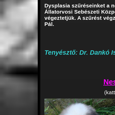
Dysplasia szűréseinket a 
Állatorvosi Sebészeti Közp
végeztetjük. A szűrést végz
Pál.
Tenyésztő: Dr. Dankó I
Ne
(kat