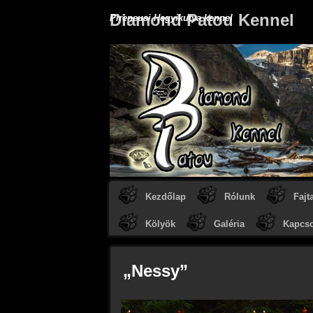
Diamond Patou Kennel
Pireneusi Hegyikutya kennel
Kezdőlap
Rólunk
Fajt
Kölyök
Galéria
Kapcso
„Nessy”