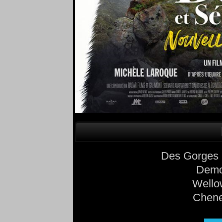
Des Gorges 
Demo
Wello
Chene