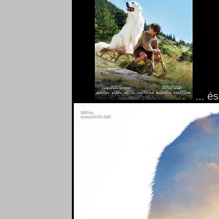
... é