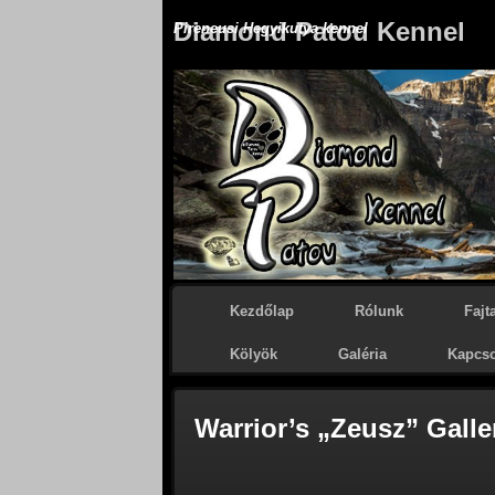
Diamond Patou Kennel
Pireneusi Hegyikutya kennel
Kezdőlap
Rólunk
Fajt
Kölyök
Galéria
Kapcso
Warrior’s „Zeusz” Galle